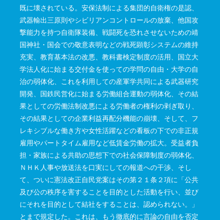
既に壊されている。安保法制による集団的自衛権の是認、
武器輸出三原則やシビリアンコントロールの放棄、他国攻
撃能力を持つ自衛隊装備、戦闘死を恐れさせないための靖
国神社・国会での敬意表明などの戦死顕彰システムの維持
充実、教育基本法の改悪、教科書検定制度の活用、国立大
学法人化に始まる交付金を使っての学問の自由・大学の自
治の弱体化、これを利用しての産軍学共同による武器研究
開発、国鉄民営化に始まる労働組合運動の弱体化、その結
果としての労働法制改悪による労働者の権利の剥ぎ取り、
その結果としての企業利益再配分機能の崩壊、そして、フ
レキシブルな働き方や女性活躍などの看板の下での非正規
雇用やパートタイム雇用など低賃金労働の拡大。受益者負
担・家族による共助の思想下での社会保障制度の弱体化、
ＮＨＫ人事や放送法を口実にしての報道への干渉、そし
て、ついに憲法改正自民党案はその第２１条２項に「公共
及び公の秩序を害することを目的とした活動を行い、並び
にそれを目的として結社をすることは、認められない。」
とまで規定した。これは、もう徹底的に言論の自由を否定