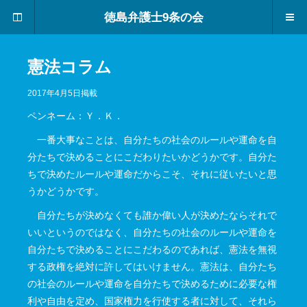
憲
徳島弁護士9条の会
法
に
つ
い
憲法コラム
て
、
2017年4月5日掲載
一
ペンネーム：Ｙ．Ｋ．
緒
に
一番大事なことは、自分たちの社会のルールや運命を自
考
分たちで決めることにこだわりたいかどうかです。自分た
え
ちで決めたルールや運命だからこそ、それに従いたいと思
て
うかどうかです。
み
ま
自分たちが決めなくても誰か偉い人が決めたならそれで
せ
いいというのではなく、自分たちの社会のルールや運命を
ん
か
自分たちで決めることにこだわるのであれば、憲法を無視
する政権を絶対に許してはいけません。憲法は、自分たち
の社会のルールや運命を自分たちで決めるために必要な権
利や自由を定め、国家権力を行使する者に対して、それら